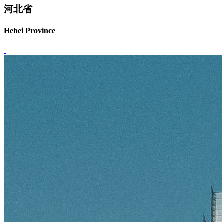
河北省
Hebei Province